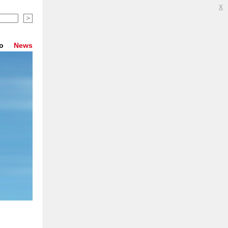
x
io
News