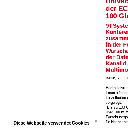
Univer
der EC
100 Gb
VI Syst
Konfere
zusamme
in der 
Warscha
der Dat
Kanal d
Multimo
Berlin, 23. J
Höchstleistu
Faser können
Einzelheiten
vorgelegt:
"Bis zu 108 
über 100 m M
Forschungspar
x
für Nachrich
Diese Webseite verwendet Cookies