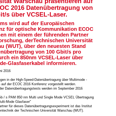
sität Warschau präsentieren auf
OC 2016 Datenübertragung von
it/s über VCSEL-Laser.
ems wird auf der Europäischen
nz für optische Kommunikation ECOC
n mit einem der führenden Partner
Forschung, derTechnischen Universität
u (WUT), über den neuesten Stand
enübertragung von 100 Gbit/s pro
urch ein 850nm VCSEL-Laser über
de-Glasfaserkabel informieren.
uni 2016
ngen in der High-Speed-Datenübertragung über Multimode -
 auf der ECOC 2016 Konferenz vorgestellt werden.
 der Datenübertragungstests werden im September 2016
Gb / s PAM 850 nm Multi und Single Mode VCSEL Übertragung
ulti-Mode Glasfaser"
tner für dieses Datenübertragungsexperiment ist das Institut
tentechnik der Technischen Universität Warschau (WUT).